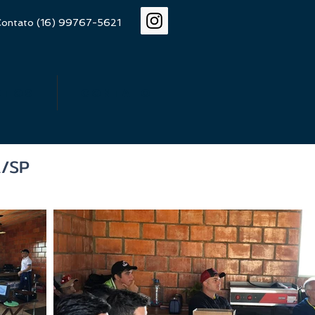
ontato (16) 99767-5621
otos
Contato
A/SP